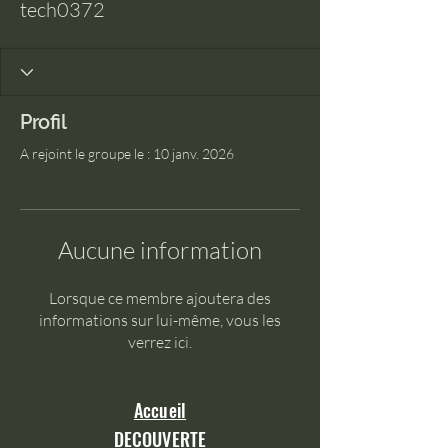
tech0372
Profil
A rejoint le groupe le : 10 janv. 2026
Aucune information
Lorsque ce membre ajoutera des
informations sur lui-même, vous les
verrez ici.
Accueil
DECOUVERTE