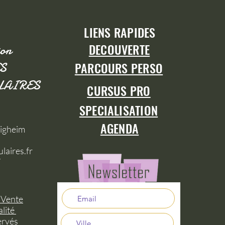
LIENS RAPIDES
DECOUVERTE
ion
PARCOURS PERSO
S
LAIRES
CURSUS PRO
SPECIALISATION
AGENDA
tigheim
laires.fr
7
 Vente
alité
ervés