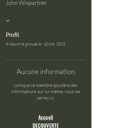
John Wixpartner
Profil
A rejoint le groupe le : 10 oct. 2025
Aucune information
Lorsque ce membre ajoutera des
informations sur lui-même, vous les
verrez ici.
Accueil
DECOUVERTE