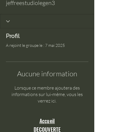
jeffreestudiolegen3
Profil
A rejoint le groupe le : 7 mai 2025
Aucune information
Lorsque ce membre ajoutera des
informations sur lui-même, vous les
verrez ici.
Accueil
DECOUVERTE